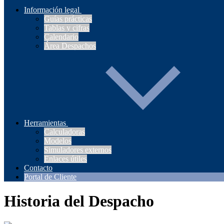
Información legal
Guías prácticas
Tablas y cifras
Calendario
Área Despachos
Herramientas
Calculadoras
Modelos
Simuladores externos
Enlaces útiles
Contacto
Portal de Cliente
Historia del Despacho